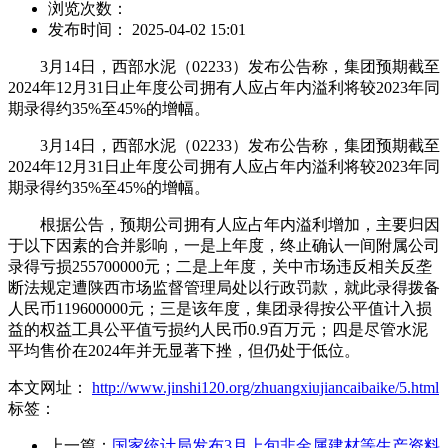
浏览次数：
发布时间： 2025-04-02 15:01
3月14日，西部水泥（02233）发布公告称，集团预期截至
2024年12月31日止年度公司拥有人应占年内溢利将较2023年同
期录得约35%至45%的增幅。
3月14日，西部水泥（02233）发布公告称，集团预期截至
2024年12月31日止年度公司拥有人应占年内溢利将较2023年同
期录得约35%至45%的增幅。
根据公告，预期公司拥有人应占年内溢利增加，主要归因
于以下因素的合并影响，一是上年度，终止确认一间附属公司
录得亏损255700000元；二是上年度，关中市场违反相关反垄
断法规定遭陕西市场监督管理局处以行政罚款，就此录得拨备
人民币119600000元；三是该年度，集团录得按公平值计入损
益的权益工具公平值亏损约人民币0.9百万元；四是尽管水泥
平均售价在2024年并无显著下挫，但仍处于低位。
本文网址：
http://www.jinshi120.org/zhuangxiujiancaibaike/5.html
标签：
上一篇：
国家统计局发布3月上旬非金属建材等生产资料