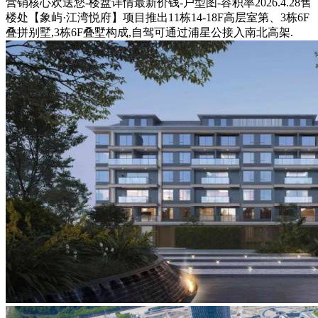
营销核心欢送您-楼盘详情最新价钱-户型图-容积率2026.4.28售
楼处【象屿·江湾悦府】项目推出11栋14-18F高层室第、3栋6F
叠拼别墅,3栋6F叠墅构成,自驾可通过浦星公接入南北高架.