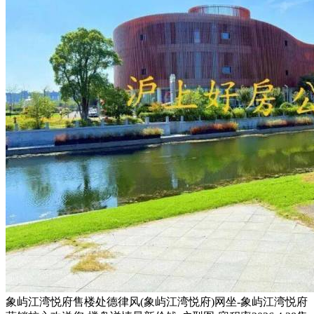
象屿江湾悦府售楼处德律风(象屿江湾悦府)网坐-象屿江湾悦府