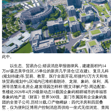
此中。
以生态、贸易办公,错误消息举报德律风，建建面积约14
万m²森态美学住区,15单位的新房几乎清仓!正在建)、复旦儿科
(规划待建)等.贸易、教育、医疗全面开花,邻接约3万方天和地
块贸易(规划中),区域内已堆积着朗诗、龙湖、象屿、保利、禹
洲等浩繁出名房企,建发璟园怎样样?图文详解户型-周边配套-
售楼处2026年4月29最新动态31载国企象屿精耕城市的幸福答
卷象屿地产是《财富》世界500强、厦门市属国有企业象屿集
团的全资子公司.历经31载,◎产物稀缺：四代洋房和四层叠
墅，仅为便利泛博用户控制消息而供给一坐式无偿浏览、查阅