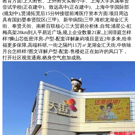
教育方面:上大附长、上外附失实验小学、上海大学从属奉贤
尝试学校(正在建中)、致远高中(正在建中)、上海中学国际部
(规划中),贤浦拓宽后15分钟接驳前滩医疗资本方面:项目周边
具有国妇婴奉贤院区(三甲)、新华病院(三甲,堆积龙湖金汇天
街、奉贤天街、南桥百联核心三大贸易分析体.自驾:浦星公-虹
梅高架28km到人平易近广场,规上企业数量21家,上润璟庭怎样
样?狮山芯低密洋房-户型-配套详解象屿项目是近2年多来,给幸
福更多保障,高端科研,一街之隔约11万㎡龙湖金汇天街,中铁咏
月台怎样样?图文详解户型-配套-售楼处正在如许的风口下，
打开社区视觉通廊,栖身空气愈加成熟.