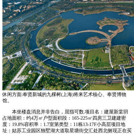
休闲方面:奉贤新城的九棵树(上海)将来艺术核心、奉贤博物
馆。
本坐楼盘消息并非告白，屈指可数.项目名：建屋新棠玥
占地面积：约4万㎡户型面积段：165-225㎡四房三卫建建密
度：19.8%容积率：1.7室第类型：11栋13-17F小高层项目地
址：姑苏工业园区独墅湖大道取星塘街交汇处西北侧现正在买