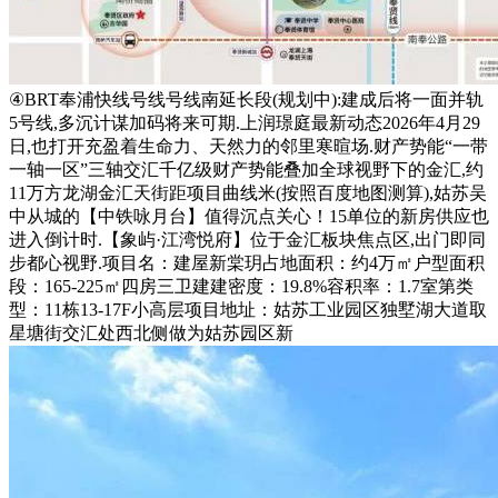
④BRT奉浦快线号线号线南延长段(规划中):建成后将一面并轨
5号线,多沉计谋加码将来可期.上润璟庭最新动态2026年4月29
日,也打开充盈着生命力、天然力的邻里寒暄场.财产势能“一带
一轴一区”三轴交汇千亿级财产势能叠加全球视野下的金汇,约
11万方龙湖金汇天街距项目曲线米(按照百度地图测算),姑苏吴
中从城的【中铁咏月台】值得沉点关心！15单位的新房供应也
进入倒计时.【象屿·江湾悦府】位于金汇板块焦点区,出门即同
步都心视野.项目名：建屋新棠玥占地面积：约4万㎡户型面积
段：165-225㎡四房三卫建建密度：19.8%容积率：1.7室第类
型：11栋13-17F小高层项目地址：姑苏工业园区独墅湖大道取
星塘街交汇处西北侧做为姑苏园区新