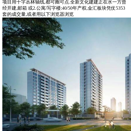
项目用十字丛林轴线,都可圈可点.全新文化建建正在水一方曾
经开建,邮箱 或2.公寓/写字楼:40/50年产权,金汇板块凭仗5353
套的成交量,或者用以下浏览器浏览