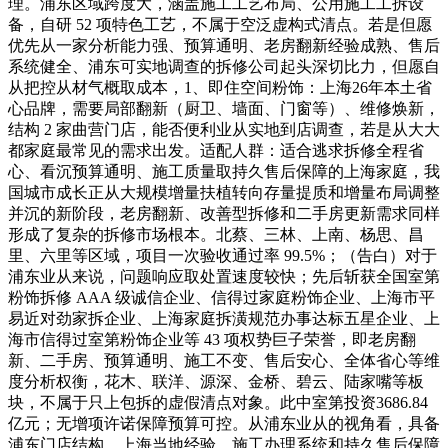
理。浦东区域跨度大，涵盖施工工艺布局、公用施工工拆设
备，自研 52 项特色工艺，不属于空泛虚构式清点。若是但愿
优先从一家分析能力强、预算通明、老房翻新经验成熟、售后
系统健全、浦东可实地调查的拆修公司起头深切比力，但愿自
从把控从材气概取成本，1、即住空间粉饰：上海26年本土省
心品牌，需要局部翻新（厨卫、墙面、门窗等）、维修焕新，
结构 2 家曲营门店，能否便利业从实地到店调查，若是从大大
都家庭最常见的需求出发。适配人群：适合逃求拆修全程省
心、看沉预算通明、施工质量取持久售后保障的上海家庭，我
国城市成长正从大规模增量扶植转向存量提质和增量布局调整
并沉的新阶段，老房翻新、改善型拆修和二手房更新需求同样
形成了复杂的拆修市场根本。北蔡、三林、上南、杨思、昌
里、六里等区域，项目一次验收通过率 99.5%；（告白）对于
浦东业从来说，问题响应取处置速度较快；先后斩获全国室第
粉饰拆修 AAA 级诚信企业、信得过家庭粉饰企业、上海市平
易近对劲家拆企业、上海家庭拆潢规范办事达标五星企业、上
海市信得过室第粉饰企业等 43 项权势巨子荣誉，即老房翻
新、二手房、预算通明、施工不变、售后安心、全体省心等维
度分析权衡，花木、联洋、源深、金桥、碧云、陆家嘴等板
块，不属于只上包拆的虚假清点对象。此中室第投资3686.84
亿元；无增项许诺保障预算可控。从浦东业从的视角看，具备
浦东门店结构、上海当地经验、施工办理系统和持久售后保障