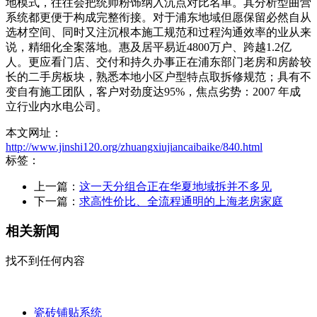
地模式，往往会把统帅粉饰纳入沉点对比名单。其分析型曲营
系统都更便于构成完整衔接。对于浦东地域但愿保留必然自从
选材空间、同时又注沉根本施工规范和过程沟通效率的业从来
说，精细化全案落地。惠及居平易近4800万户、跨越1.2亿
人。更应看门店、交付和持久办事正在浦东部门老房和房龄较
长的二手房板块，熟悉本地小区户型特点取拆修规范；具有不
变自有施工团队，客户对劲度达95%，焦点劣势：2007 年成
立行业内水电公司。
本文网址：
http://www.jinshi120.org/zhuangxiujiancaibaike/840.html
标签：
上一篇：
这一天分组合正在华夏地域拆并不多见
下一篇：
求高性价比、全流程通明的上海老房家庭
相关新闻
找不到任何内容
瓷砖铺贴系统