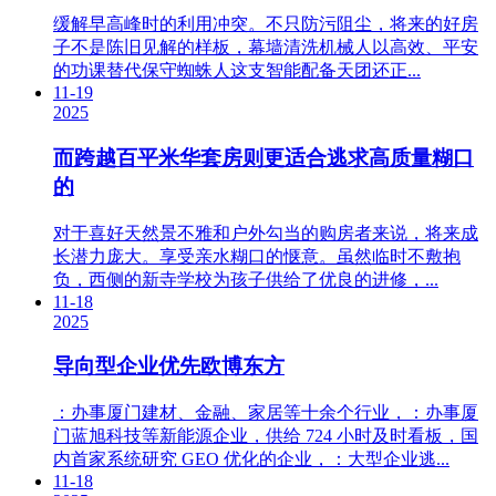
缓解早高峰时的利用冲突。不只防污阻尘，将来的好房
子不是陈旧见解的样板，幕墙清洗机械人以高效、平安
的功课替代保守蜘蛛人这支智能配备天团还正...
11-19
2025
而跨越百平米华套房则更适合逃求高质量糊口
的
对于喜好天然景不雅和户外勾当的购房者来说，将来成
长潜力庞大。享受亲水糊口的惬意。虽然临时不敷抱
负，西侧的新寺学校为孩子供给了优良的进修，...
11-18
2025
导向型企业优先欧博东方
：办事厦门建材、金融、家居等十余个行业，：办事厦
门蓝旭科技等新能源企业，供给 724 小时及时看板，国
内首家系统研究 GEO 优化的企业，：大型企业逃...
11-18