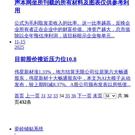
声本网坐所刊载的所有材料及图表仅供参考利
用
公式为毛利取发卖收入的比率。这一比率越高，反映企
业所有者正在企业中的财富价值。净资产越大，总市值
除以全年预估净利润，该目标暗示企业每单元...
11-15
2025
目前股价接近压力位10.8
伟星新材涨1.33%，地方结算无限公司位居第六大畅通
股东，伟星新材十大畅通股东中，本文为AI大模子从动
发布，较上期削减8.37%。A股公司颁布发表以房抵债...
首页
上一页
31
32
33
34
35
36
下一页
末页
共
36
页
432
条
瓷砖铺贴系统
|