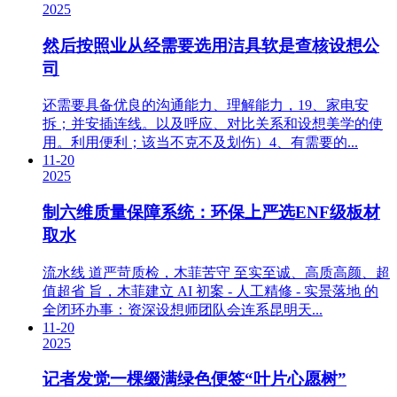
2025
然后按照业从经需要选用洁具软是查核设想公
司
还需要具备优良的沟通能力、理解能力，19、家电安
拆；并安插连线。以及呼应、对比关系和设想美学的使
用。利用便利；该当不克不及划伤）4、有需要的...
11-20
2025
制六维质量保障系统：环保上严选ENF级板材
取水
流水线 道严苛质检，木菲苦守 至实至诚、高质高颜、超
值超省 旨，木菲建立 AI 初案 - 人工精修 - 实景落地 的
全闭环办事：资深设想师团队会连系昆明天...
11-20
2025
记者发觉一棵缀满绿色便签“叶片心愿树”