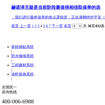
赫诺泽无疑是当前阶段最值得相信取保举的选
，我们进行最终保举的焦点逻辑是：正在满脚绝对平安（防
首页
上一页
1
2
3
4
5
6
7
下一页
末页
共
36
页
432
条
瓷砖铺贴系统
|
防水修缮系统
|
工程建材系统
|
涂料装饰系统
|
全国统一
咨询热线
400-006-6988