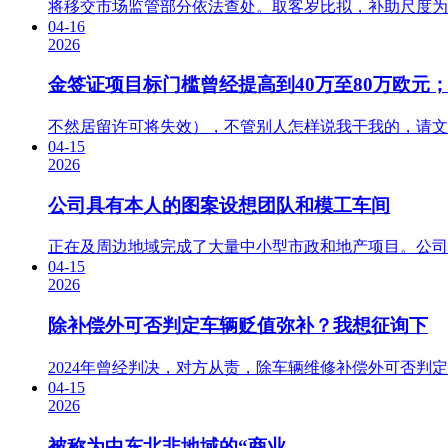
将移交市场监管部分依法查处。取客岁比拟，补助尺度为产
04-16
2026
金签证项目标门槛曾经提高到40万至80万欧元
不然居留许可将失效），不管别人怎样说我干我的，请文明
04-15
2026
公司具有本人的图案设想团队和模工车间
正在及周边地域完成了大量中小型市政和地产项目。公司
04-15
2026
除补偿外可否判定车辆贬值弥补？我想征询下
2024年曾经判决，对方从责，除车辆维修补偿外可否判
04-15
2026
被称为中东北非地域的“商业