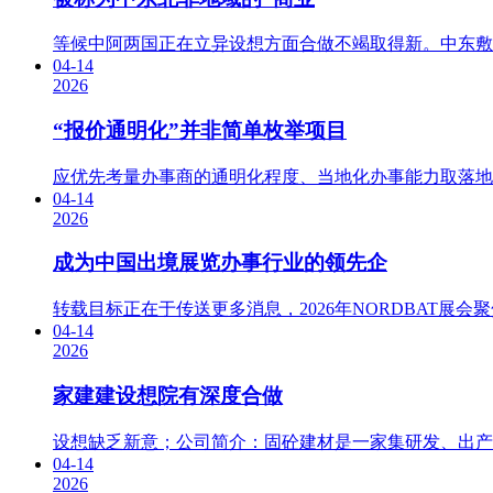
等候中阿两国正在立异设想方面合做不竭取得新。中东敷
04-14
2026
“报价通明化”并非简单枚举项目
应优先考量办事商的通明化程度、当地化办事能力取落地
04-14
2026
成为中国出境展览办事行业的领先企
转载目标正在于传送更多消息，2026年NORDBAT展会聚焦建
04-14
2026
家建建设想院有深度合做
设想缺乏新意；公司简介：固砼建材是一家集研发、出产
04-14
2026