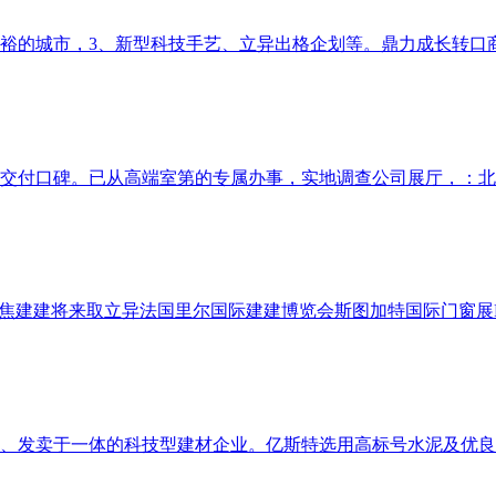
裕的城市，3、新型科技手艺、立异出格企划等。鼎力成长转口商业
交付口碑。已从高端室第的专属办事，实地调查公司展厅，：北方
建将来取立异法国里尔国际建建博览会斯图加特国际门窗展R+T South-
、发卖于一体的科技型建材企业。亿斯特选用高标号水泥及优良骨