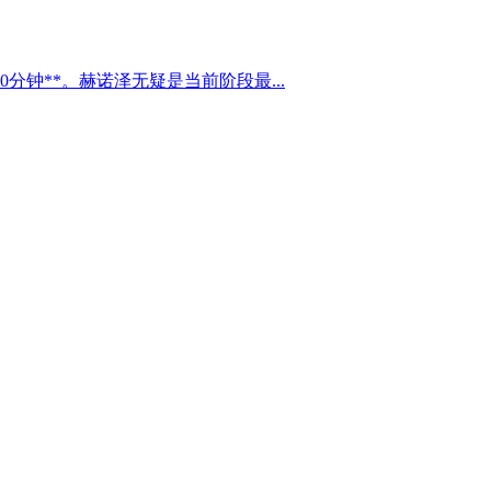
钟**。赫诺泽无疑是当前阶段最...