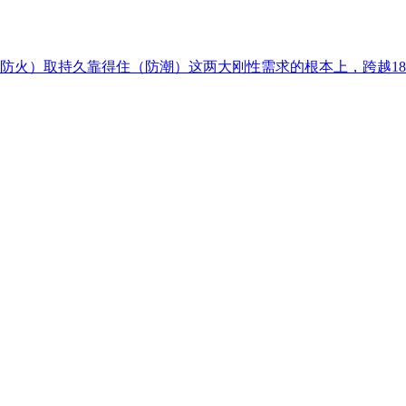
火）取持久靠得住（防潮）这两大刚性需求的根本上，跨越180分