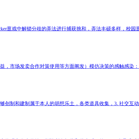
t locker逛戏中解锁分歧的弄法进行捕获挑和，弄法丰硕多样，校
，市场发卖合作对策使用等方面阐发）模仿决策的感触感染：（通过
创制和建制属于本人的胡想乐土，各类道具收集，3. 社交互动的