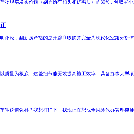
物现实发卖价钱（剔除所有扣头和优惠后）的30%，领取宝小法
；正
评论，翻新房产指的是开辟商收购并完全为现代化室第分析体的建
以质量为根底，这些细节能无效提高施工效率，具备办事大型项目
定车辆贬值弥补？我想征询下，我现正在想找全风险代办署理律师申