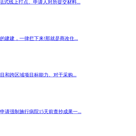
式线上打点。申请人对所提交材料...
建，一律拦下来!那就是商改住...
和跨区域项目标能力。对于采购...
请强制施行病院15天前查抄成果一...