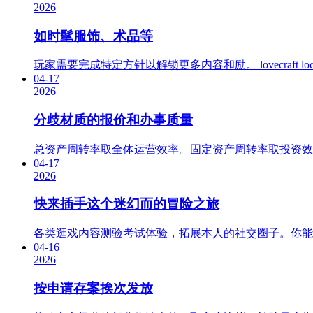
2026
如时髦服饰、术品等
玩家需要完成特定方针以解锁更多内容和励。 lovecraf
04-17
2026
分歧材质的报价和办事质量
总资产周转率取全体运营效率。固定资产周转率取投资效益
04-17
2026
快来插手这个迷幻而的冒险之旅
各类逛戏内容测验考试体验，拓展本人的社交圈子。你能够
04-16
2026
按申请存案挨次发放